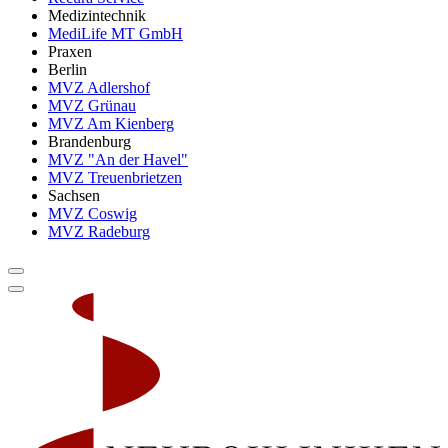
Medizintechnik
MediLife MT GmbH
Praxen
Berlin
MVZ Adlershof
MVZ Grünau
MVZ Am Kienberg
Brandenburg
MVZ "An der Havel"
MVZ Treuenbrietzen
Sachsen
MVZ Coswig
MVZ Radeburg