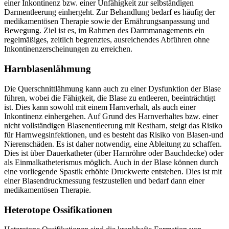
einer Inkontinenz bzw. einer Unfähigkeit zur selbständigen
Darmentleerung einhergeht. Zur Behandlung bedarf es häufig der
medikamentösen Therapie sowie der Ernährungsanpassung und
Bewegung. Ziel ist es, im Rahmen des Darmmanagements ein
regelmäßiges, zeitlich begrenztes, ausreichendes Abführen ohne
Inkontinenzerscheinungen zu erreichen.
Harnblasenlähmung
Die Querschnittlähmung kann auch zu einer Dysfunktion der Blase
führen, wobei die Fähigkeit, die Blase zu entleeren, beeinträchtigt
ist. Dies kann sowohl mit einem Harnverhalt, als auch einer
Inkontinenz einhergehen. Auf Grund des Harnverhaltes bzw. einer
nicht vollständigen Blasenentleerung mit Restharn, steigt das Risiko
für Harnwegsinfektionen, und es besteht das Risiko von Blasen-und
Nierenschäden. Es ist daher notwendig, eine Ableitung zu schaffen.
Dies ist über Dauerkatheter (über Harnröhre oder Bauchdecke) oder
als Einmalkatheterismus möglich. Auch in der Blase können durch
eine vorliegende Spastik erhöhte Druckwerte entstehen. Dies ist mit
einer Blasendruckmessung festzustellen und bedarf dann einer
medikamentösen Therapie.
Heterotope Ossifikationen