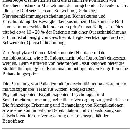
Heterotope Ossifikationen sind die krankhafte Formation von
Knochensubstanz in Muskeln und den umgebenden Gelenken. Das
klinische Bild setzt sich aus Schwellung, Schmerz,
Nerveneinklemmungserscheinungen, Kontrakturen und
Einschränkung der Beweglichkeit zusammen. Das klinische Bild
kann sehr unterschiedlich oder auch primär unauffällig sein. Dies
tritt bei etwa 10 - 20 % der Patienten mit einer Querschnittlähmung
auf und ist abhängig von Geschlecht, Begleitverletzungen und der
Schwere der Querschnittlähmung.
Zur Prophylaxe können Medikamente (Nicht-steroidale
Antiphlogistika, wie z.B. Indomentacin oder Ibuprofen) eingesetzt
werden. Beim Auftreten von heterotopen Ossifikationen bietet die
Strahlentherapie ggf. in Kombination mit operativen Eingriffen eine
Behandlungsoption.
Die Betreuung von Patienten mit Querschnittlähmung erfordert ein
multidisziplinäres Team aus Ärzten, Pflegekräften,
Physiotherapeuten, Ergotherapeuten, Psychologen und
Sozialarbeitern, um eine ganzheitliche Versorgung zu gewährleisten.
Die frühzeitige Erkennung und Behandlung von Komplikationen
sowie eine kontinuierliche Rehabilitation und Unterstützung sind
entscheidend für die Verbesserung der Lebensqualität der
Betroffenen.