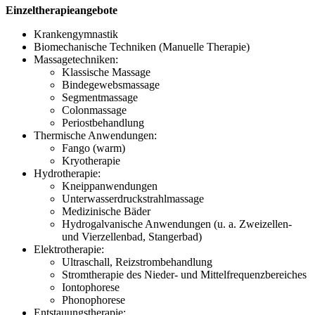
Einzeltherapieangebote
Krankengymnastik
Biomechanische Techniken (Manuelle Therapie)
Massagetechniken:
Klassische Massage
Bindegewebsmassage
Segmentmassage
Colonmassage
Periostbehandlung
Thermische Anwendungen:
Fango (warm)
Kryotherapie
Hydrotherapie:
Kneippanwendungen
Unterwasserdruckstrahlmassage
Medizinische Bäder
Hydrogalvanische Anwendungen (u. a. Zweizellen-
und Vierzellenbad, Stangerbad)
Elektrotherapie:
Ultraschall, Reizstrombehandlung
Stromtherapie des Nieder- und Mittelfrequenzbereiches
Iontophorese
Phonophorese
Entstauungstherapie: