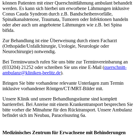
können Patienten mit einer Querschnittlähmung ambulant behandelt
werden. Es kann sich hierbei um erworbene Lähmungen inklusive
Conus Cauda Syndrom durch z.B. Bandscheibenvorfälle,
Spinalkanalstenose, Traumata, Tumoren oder Infektionen handeln
oder aber auch um angebotene Lähmungen wie z.B. bei Spina
bifida.
Zur Behandlung ist eine Überweisung durch einen Facharzt
(Orthopädie/Unfallchirurgie, Urologie, Neurologie oder
Neurochirurgie) notwendig.
Bei Terminwunsch rufen Sie uns bitte zur Terminvereinbarung an
(033204) 21252 oder schreiben Sie uns eine E-Mail (
querschnitt-
ambulanz@kliniken-beelitz.de
).
Bringen Sie bitte vorhandene relevante Unterlagen zum Termin
inklusive vorhandener Röntgen/CT/MRT-Bilder mit.
Unsere Klinik und unsere Behandlungsräume sind komplett
barrierefrei. Bei Anreise mit einem Krankentransport besprechen Sie
bitte vorher die Mitnahme für den Rücktransport. Unsere Ambulanz
befindet sich im Neubau, Paracelsusring 6a.
Medizinisches Zentrum für Erwachsene mit Behinderungen