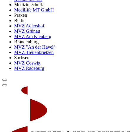
Medizintechnik
MediLife MT GmbH
Praxen
Berlin
MVZ Adlershof
MVZ Grünau
MVZ Am Kienberg
Brandenburg
MVZ "An der Havel"
MVZ Treuenbrietzen
Sachsen
MVZ Coswig
MVZ Radeburg