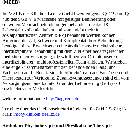
(MZEB)
Im MZEB der Kliniken Beelitz GmbH werden gemäß § 119c und §
43b des SGB V Erwachsene mit geistiger Behinderung oder
schweren Mehrfachbehinderungen behandelt, die das 18.
Lebensjahr vollendet haben und somit nicht mehr in
sozialpädiatrischen Zentren (SPZ) behandelt werden können.
Aufgrund der Art, Schwere und Komplexität ihrer Behinderung
benötigen diese Erwachsenen eine ärztliche sowie nichtärztliche,
interdisziplinäre Behandlung mit dem Ziel einer bedarfsgerechten
medizinischen Versorgung, die wir Ihnen vor Ort mit unserem
interdisziplinären, multiprofessionellen Team anbieten. Wir streben
eine enge Zusammenarbeit mit den behandelnden Haus- und
Fachärzten an. In Beelitz steht hierfür ein Team aus Fachärzten und
Therapeuten zur Verfügung. Zugangsvoraussetzungen sind ein vom
Versorgungsamt anerkannter Grad der Behinderung (GdB)>70
sowie eines der Merkzeichen.
weitere Informationen:
http://bagmzeb.de
Termine: über das Chefarztsekretariat Telefon: 033204 / 22310; E-
Mail:
info@kliniken-beelitz.de
Ambulanz Physiotherapie und Physikalische Therapie