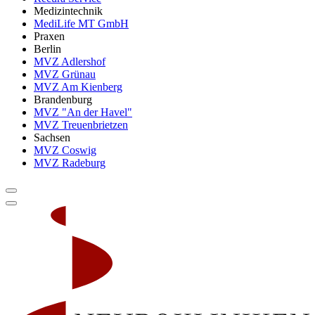
Medizintechnik
MediLife MT GmbH
Praxen
Berlin
MVZ Adlershof
MVZ Grünau
MVZ Am Kienberg
Brandenburg
MVZ "An der Havel"
MVZ Treuenbrietzen
Sachsen
MVZ Coswig
MVZ Radeburg