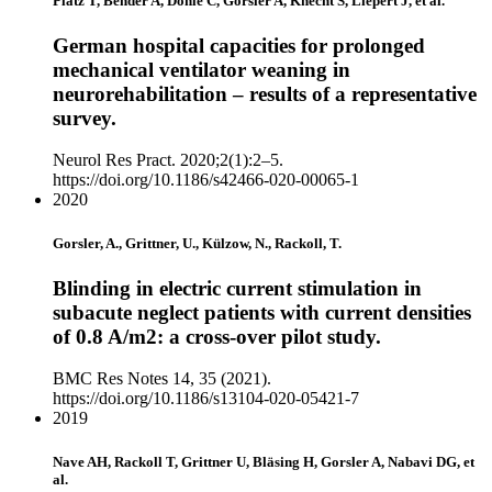
Platz T, Bender A, Dohle C, Gorsler A, Knecht S, Liepert J, et al.
German hospital capacities for prolonged
mechanical ventilator weaning in
neurorehabilitation – results of a representative
survey.
Neurol Res Pract. 2020;2(1):2–5.
https://doi.org/10.1186/s42466-020-00065-1
2020
Gorsler, A., Grittner, U., Külzow, N., Rackoll, T.
Blinding in electric current stimulation in
subacute neglect patients with current densities
of 0.8 A/m2: a cross-over pilot study.
BMC Res Notes 14, 35 (2021).
https://doi.org/10.1186/s13104-020-05421-7
2019
Nave AH, Rackoll T, Grittner U, Bläsing H, Gorsler A, Nabavi DG, et
al.