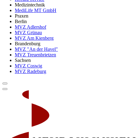
Medizintechnik
MediLife MT GmbH
Praxen
Berlin
MVZ Adlershof
MVZ Grünau
MVZ Am Kienberg
Brandenburg
MVZ "An der Havel"
MVZ Treuenbrietzen
Sachsen
MVZ Coswig
MVZ Radeburg