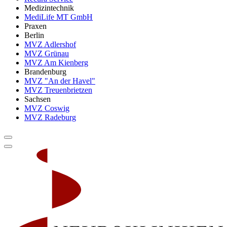
Medizintechnik
MediLife MT GmbH
Praxen
Berlin
MVZ Adlershof
MVZ Grünau
MVZ Am Kienberg
Brandenburg
MVZ "An der Havel"
MVZ Treuenbrietzen
Sachsen
MVZ Coswig
MVZ Radeburg