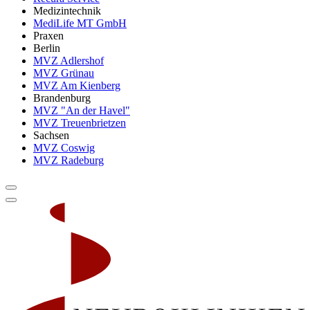
Medizintechnik
MediLife MT GmbH
Praxen
Berlin
MVZ Adlershof
MVZ Grünau
MVZ Am Kienberg
Brandenburg
MVZ "An der Havel"
MVZ Treuenbrietzen
Sachsen
MVZ Coswig
MVZ Radeburg