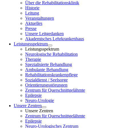
Über die Rehabilitationsklinik
Historie
Leitung
Veranstaltungen
Aktuelles
Presse
Unsere Leitgedanken
Akademisches Lehrkrankenhaus
Leistungsspektrum
Leistungsspektrum
Neurologische Rehabilitation
Therapie
Spezialisierte Behandlung
Ambulante Behandlung
Rehabilitationskrankenpflege
Sozialdienst / Seelsorge
Orientierungsstörungen
Zentrum für Querschnittgelähmte
Epilepsie
Neuro-Urologie
Unsere Zentren
Unsere Zentren
Zentrum für Querschnittgelähmte
Epilepsie
Neuro-Urologisches Zentrum