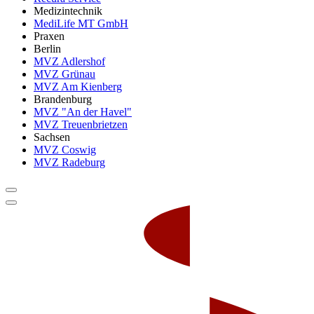
Medizintechnik
MediLife MT GmbH
Praxen
Berlin
MVZ Adlershof
MVZ Grünau
MVZ Am Kienberg
Brandenburg
MVZ "An der Havel"
MVZ Treuenbrietzen
Sachsen
MVZ Coswig
MVZ Radeburg