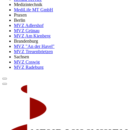
Medizintechnik
MediLife MT GmbH
Praxen
Berlin
MVZ Adlershof
MVZ Grünau
MVZ Am Kienberg
Brandenburg
MVZ "An der Havel"
MVZ Treuenbrietzen
Sachsen
MVZ Coswig
MVZ Radeburg