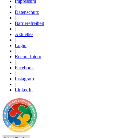
Impressum
|
Datenschutz
|
Barrierefreiheit
|
Aktuelles
|
Login
|
Recura Intern
|
Facebook
|
Instagram
|
LinkedIn