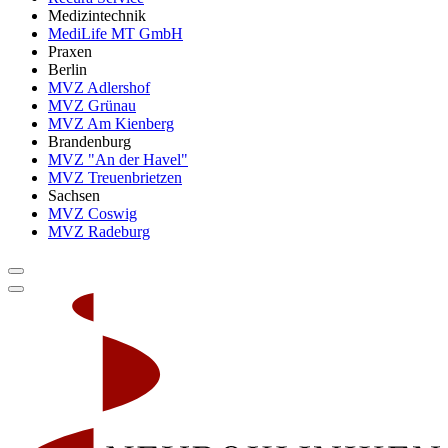
Medizintechnik
MediLife MT GmbH
Praxen
Berlin
MVZ Adlershof
MVZ Grünau
MVZ Am Kienberg
Brandenburg
MVZ "An der Havel"
MVZ Treuenbrietzen
Sachsen
MVZ Coswig
MVZ Radeburg