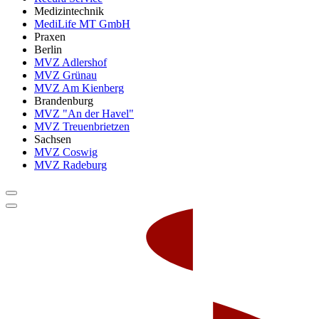
Medizintechnik
MediLife MT GmbH
Praxen
Berlin
MVZ Adlershof
MVZ Grünau
MVZ Am Kienberg
Brandenburg
MVZ "An der Havel"
MVZ Treuenbrietzen
Sachsen
MVZ Coswig
MVZ Radeburg