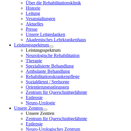
Über die Rehabilitationsklinik
Historie
Leitung
Veranstaltungen
Aktuelles
Presse
Unsere Leitgedanken
Akademisches Lehrkrankenhaus
Leistungsspektrum
Leistungsspektrum
Neurologische Rehabilitation
Therapie
Spezialisierte Behandlung
Ambulante Behandlung
Rehabilitationskrankenpflege
Sozialdienst / Seelsorge
Orientierungsstörungen
Zentrum für Querschnittgelähmte
Epilepsie
Neuro-Urologie
Unsere Zentren
Unsere Zentren
Zentrum für Querschnittgelähmte
Epilepsie
Neuro-Urologisches Zentrum