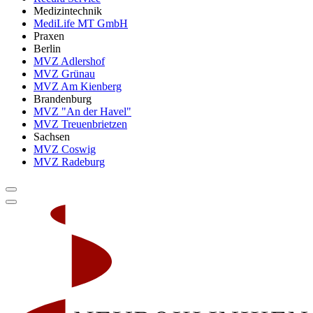
Medizintechnik
MediLife MT GmbH
Praxen
Berlin
MVZ Adlershof
MVZ Grünau
MVZ Am Kienberg
Brandenburg
MVZ "An der Havel"
MVZ Treuenbrietzen
Sachsen
MVZ Coswig
MVZ Radeburg