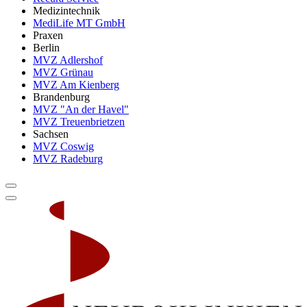
Medizintechnik
MediLife MT GmbH
Praxen
Berlin
MVZ Adlershof
MVZ Grünau
MVZ Am Kienberg
Brandenburg
MVZ "An der Havel"
MVZ Treuenbrietzen
Sachsen
MVZ Coswig
MVZ Radeburg